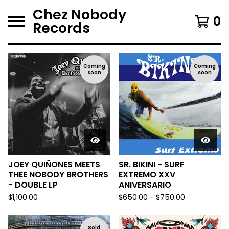
Chez Nobody
0
Records
F
Coming
Coming
soon
soon
e
a
t
u
r
e
d
JOEY QUIÑONES MEETS
SR. BIKINI - SURF
THEE NOBODY BROTHERS
EXTREMO XXV
- DOUBLE LP
ANIVERSARIO
$
1,100.00
$
650.00 -
$
750.00
Sold